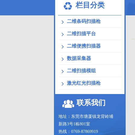
栏目分类
二维条码扫描枪
二维扫描平台
二维便携扫描器
数据采集器
二维扫描模组
激光红光扫描枪
联系我们
地址：东莞市塘厦镇龙背岭埔
新路3号1栋801室
热线：0769-87869919