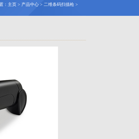
置：
主页
>
产品中心
>
二维条码扫描枪
>